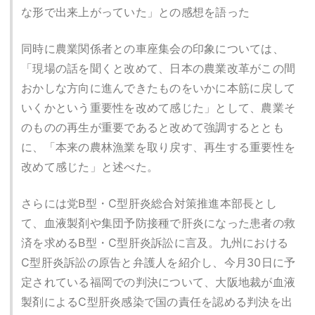
な形で出来上がっていた」との感想を語った
同時に農業関係者との車座集会の印象については、
「現場の話を聞くと改めて、日本の農業改革がこの間
おかしな方向に進んできたものをいかに本筋に戻して
いくかという重要性を改めて感じた」として、農業そ
のものの再生が重要であると改めて強調するととも
に、「本来の農林漁業を取り戻す、再生する重要性を
改めて感じた」と述べた。
さらには党B型・C型肝炎総合対策推進本部長とし
て、血液製剤や集団予防接種で肝炎になった患者の救
済を求めるB型・C型肝炎訴訟に言及。九州における
C型肝炎訴訟の原告と弁護人を紹介し、今月30日に予
定されている福岡での判決について、大阪地裁が血液
製剤によるC型肝炎感染で国の責任を認める判決を出