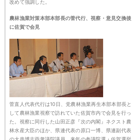
改めて強調した。
農林漁業対策本部本部長の菅代行、視察・意見交換後
に佐賀で会見
菅直人代表代行は10日、党農林漁業再生本部本部長と
して農林漁業視察で訪れていた佐賀市内で会見を行っ
た。視察に同行した山田正彦『次の内閣』ネクスト農
林水産大臣のほか、県連代表の原口一博、県連副代表
の大串博志両衆議院議員、来年の参議院選・佐賀選挙