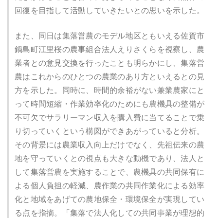
回復を目指して活動していきたいとの思いを示した。
また、同日は集落営農のモデル地区ともいえる佐賀市
鍋島町江里桜の農事組合法人えりさくらを視察し、農
業者との意見交換を行ったことも明らかにし、集落営
農はこれからのひとつの農業のあり方といえるとの見
方を示した。同時に、時間的余裕がない兼業農家にと
って時間短縮・作業効率化のためにも農機具の整備が
不可欠でサラリーマン収入を購入費に当てることで乗
り切っていくという構図ができあがっていると分析。
その背景には農業収入向上だけでなく、先祖伝来の農
地を守っていくとの視点も大きな動機であり、法人と
して集落営農を実施することで、農機具の共同保有に
よる個人負担の軽減、農作業の共同作業化による効率
化と地域をあげての農地保全・環境保全が実現してい
る点を指摘。「集落で法人化しての共同事業が理想的