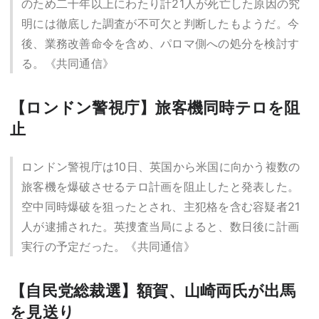
のため二十年以上にわたり計21人が死亡した原因の究
明には徹底した調査が不可欠と判断したもようだ。今
後、業務改善命令を含め、パロマ側への処分を検討す
る。《共同通信》
【ロンドン警視庁】旅客機同時テロを阻
止
ロンドン警視庁は10日、英国から米国に向かう複数の
旅客機を爆破させるテロ計画を阻止したと発表した。
空中同時爆破を狙ったとされ、主犯格を含む容疑者21
人が逮捕された。英捜査当局によると、数日後に計画
実行の予定だった。《共同通信》
【自民党総裁選】額賀、山崎両氏が出馬
を見送り