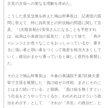
主党の主張への更なる理解を求めた。
こうした意見交換を終えた鳩山幹事長は、記者団の質
問に答えて、特に自民党との対抗軸の問題に関して言
及。「(次期首相が)安倍さんになることを予想すれ
ば、結局は小泉政治の延長だ」と切って捨て、「再チ
ャレンジとか色々なことをおっしゃっているが、要す
るに強い者と弱い者をつくって格差を相当大きくして
いく」政治がまかり通っていると厳しく批判を展開し
た。
その上で鳩山幹事長は、今春の衆議院千葉7区補欠選
挙で主張を展開した「負け組ゼロ作戦、まさにそのこ
とはまだ続いている」と指摘。「負け組を無くすとい
う社会をどうやってつくるか、われわれはそういう政
治をめざす」として、「それが『共生』の政治だ」と