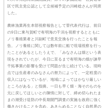
区で民主党公認として立候補予定の川崎稔さんが同席
した。
農林漁業再生本部視察報告として菅代表代行は、前日
の9日に東与賀町で有明海の干潟を視察するとともに
ノリ養殖業者と川副町で意見交換を行ったことを報
告。ノリ養殖に関しては数年前に船で現場視察を行っ
たことがあるとしたうえで、「みなさんは畑という表
現をされていたが、今日に至るまで有明海の畑が諫早
干拓事業の影響を受けて問題が生じ続けている。現時
点では生産者のみなさんの努力によって、一定程度の
収入にはなっているが、地域によってはかなり厳しい
ところがある」と指摘。一日も早く畑・海そのものを
元に戻してほしいとの陳情に対して、締め切られたま
まの潮受け堤防の中長期開門調査の実施を政府に強く
働きかけることを含め、あきらめることなく自然界の