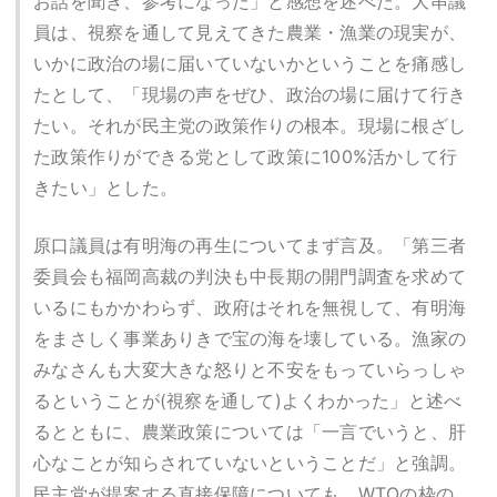
お話を聞き、参考になった」と感想を述べた。大串議
員は、視察を通して見えてきた農業・漁業の現実が、
いかに政治の場に届いていないかということを痛感し
たとして、「現場の声をぜひ、政治の場に届けて行き
たい。それが民主党の政策作りの根本。現場に根ざし
た政策作りができる党として政策に100%活かして行
きたい」とした。
原口議員は有明海の再生についてまず言及。「第三者
委員会も福岡高裁の判決も中長期の開門調査を求めて
いるにもかかわらず、政府はそれを無視して、有明海
をまさしく事業ありきで宝の海を壊している。漁家の
みなさんも大変大きな怒りと不安をもっていらっしゃ
るということが(視察を通して)よくわかった」と述べ
るとともに、農業政策については「一言でいうと、肝
心なことが知らされていないということだ」と強調。
民主党が提案する直接保障についても、WTOの枠の