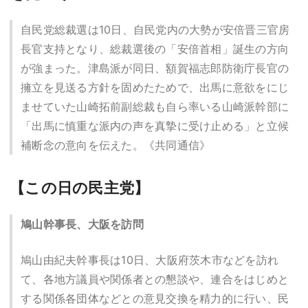
自民党総裁選は10日、自民党内の大勢が安倍晋三官房
長官支持となり、総裁選後の「安倍首相」誕生の方向
が強まった。津島派が同日、額賀福志郎防衛庁長官の
擁立を見送る方針を固めたためで、出馬に意欲をにじ
ませていた山崎拓前副総裁も自ら率いる山崎派幹部に
「出馬に慎重な派内の声を真摯に受け止める」と立候
補断念の意向を伝えた。《共同通信》
【この日の民主党】
鳩山幹事長、大阪を訪問
鳩山由紀夫幹事長は10日、大阪府茨木市などを訪れ
て、各地方議員や関係者との懇談や、連合をはじめと
する関係各団体などとの意見交換を精力的に行い、民